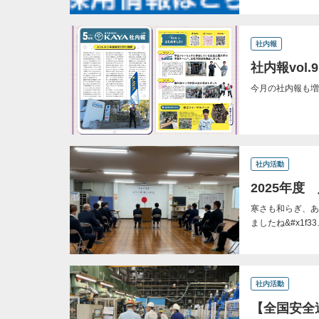
社内報
社内報vol
今月の社内報も増
社内活動
2025年度
寒さも和らぎ、あ
ましたね&#x1f33
社内活動
【全国安全