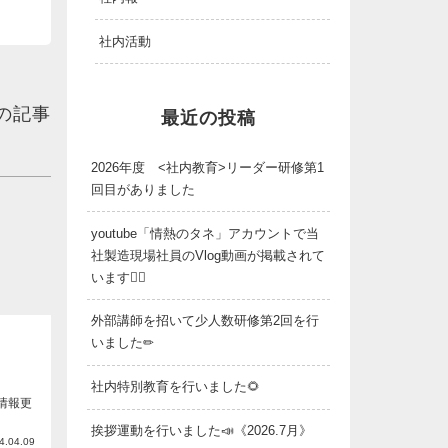
社内活動
の記事
最近の投稿
2026年度 <社内教育>リーダー研修第1
回目がありました
youtube「情熱のタネ」アカウントで当
社製造現場社員のVlog動画が掲載されて
います👷‍♂️
外部講師を招いて少人数研修第2回を行
いました✏
社内特別教育を行いました🌻
情報更
挨拶運動を行いました📣《2026.7月》
4.04.09