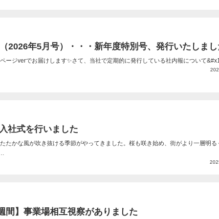
.9（2026年5月号）・・・新年度特別号、発行いたしま
ページverでお届けします✨さて、当社で定期的に発行している社内報について&#x1f
202
 入社式を行いました
たたかな風が吹き抜ける季節がやってきました。桜も咲き始め、街がより一層明る
…
202
週間】事業場相互視察がありました