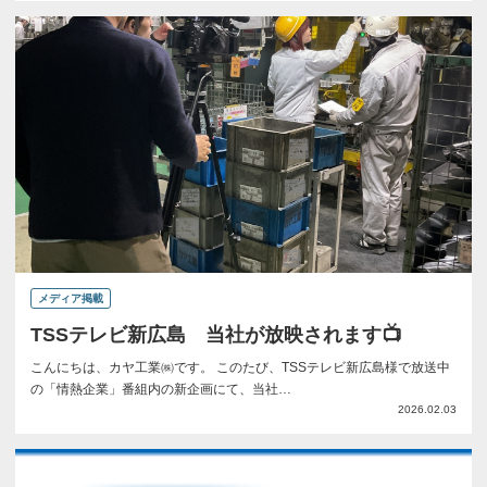
メディア掲載
TSSテレビ新広島 当社が放映されます📺
こんにちは、カヤ工業㈱です。 このたび、TSSテレビ新広島様で放送中
の「情熱企業」番組内の新企画にて、当社…
2026.02.03