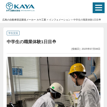
広島の自動車部品製造メーカー カヤ工業
>
インフォメーション
>
中学生の職業体験1日目⛑️
学生交流
中学生の職業体験1日目⛑️
［投稿日］2025年07月08日