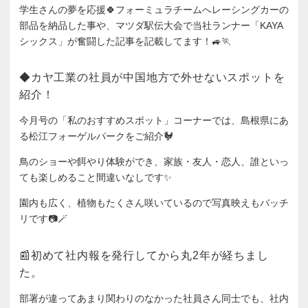
学生さんの夢を応援🍀フォーミュラチームへレーシングカーの
部品を納品した事や、マツダ駅伝大会で当社ランナー「KAYA
シックス」が奮闘した記事を記載してます！🚙🏃
◆カヤ工業の社員が中国地方で外せないスポットを
紹介！
今月号の「私のおすすめスポット」コーナーでは、島根県にあ
る松江フォーゲルパークをご紹介🐓
鳥のショーや餌やり体験ができ、家族・友人・恋人、誰といっ
ても楽しめること間違いなしです✨
園内も広く、植物もたくさん咲いているので写真映えもバッチ
リです📷🪄
📰初めて社内報を発行してから丸2年が経ちまし
た。
部署が違ってあまり関わりのなかった社員さん同士でも、社内