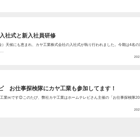
度 入社式と新入社員研修
日（金）天候にも恵まれ、カヤ工業株式会社の入社式が執り行われました。今期は4名の
…
202
ビ お仕事探検隊にカヤ工業も参加してます！
工業㈱です😊このたび、弊社カヤ工業はホームテレビさん主催の「お仕事探検隊20
202